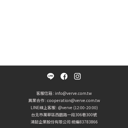
客服信箱 : info@verve.com.tw
異業合作 : cooperation@verve.com.tw
LINE線上客服 : @verve (12:00-20:00)
台北市萬華區西園路一段306巷300號
鴻懿企業股份有限公司 統編83783866