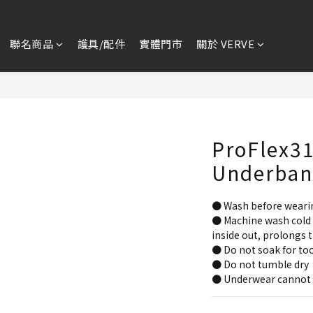
聯名商品
護具/配件
實體門市
關於 VERVE
ProFlex3
Underban
● Wash before weari
● Machine wash cold 
inside out, prolongs t
● Do not soak for too
● Do not tumble dry
● Underwear cannot 