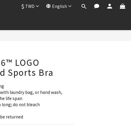
$
TWD
English
BUY NOW
16™ LOGO
d Sports Bra
ng
with laundry bag, or hand wash, 
he life span
 long; do not bleach
be returned