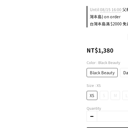
Until
08/15 16:00
父親
灣本島) on order
台灣本島滿 $2000 免運
NT$1,380
Color
: Black Beauty
Black Beauty
Da
Size
: XS
XS
S
M
L
Quantity