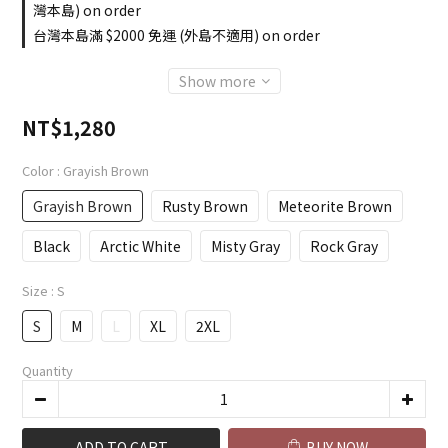
灣本島) on order
台灣本島滿 $2000 免運 (外島不適用) on order
Show more
NT$1,280
Color
: Grayish Brown
Grayish Brown
Rusty Brown
Meteorite Brown
Black
Arctic White
Misty Gray
Rock Gray
Size
: S
S
M
L
XL
2XL
Quantity
ADD TO CART
BUY NOW