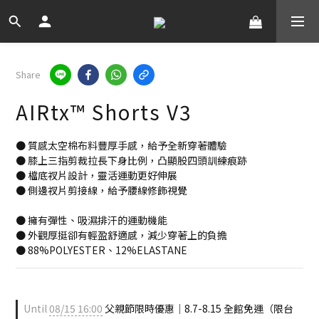
Share
AIRtx™ Shorts V3
● 質感太空棉布料豐厚手感，給予全新穿著體驗
● 膝上三指剪裁拉長下身比例，凸顯股四頭訓練痕跡
● 檔底衩片設計，靈活運動更好伸展
● 側邊衩片剪接線，給予腰線修飾視覺
● 擁有彈性、吸濕排汗的運動機能
● 外觀厚挺卻有輕盈舒適感，減少穿著上的負擔
● 88%POLYESTER、12%ELASTANE
Until
08/15 16:00
父親節限時優惠｜8.7-8.15 全館免運（限台