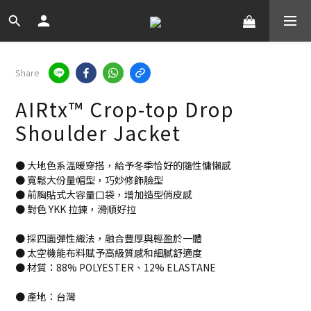
Share
AIRtx™ Crop-top Drop
Shoulder Jacket
● 大地色系溫暖穿搭，給予冬季恰好的隨性慵懶感
● 寬鬆大份量帽型，巧妙修飾臉型
● 前胸貼式大容量口袋，增加造型俏皮感
● 對色 YKK 拉鍊，滑順好拉
● 採四面彈性織法，融合豐厚與輕盈於一體
● 太空機能布料賦予高級質感和細膩舒適度
● 材質：88% POLYESTER、12% ELASTANE
● 產地：台灣