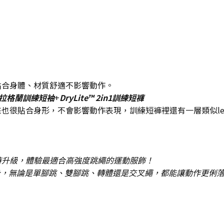
貼合身體、材質舒適不影響動作。
ch® 拉格蘭訓練短袖
+
DryLite™ 2in1訓練短褲
很貼合身形，不會影響動作表現，訓練短褲裡還有一層類似leg
時升級，體驗最適合高強度跳繩的運動服飾！
合身，無論是單腳跳、雙腳跳、轉體還是交叉繩，都能讓動作更俐