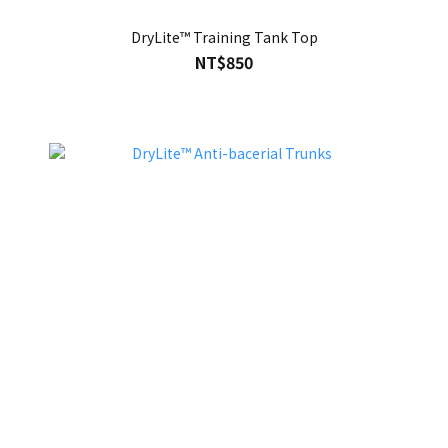
DryLite™ Training Tank Top
NT$850