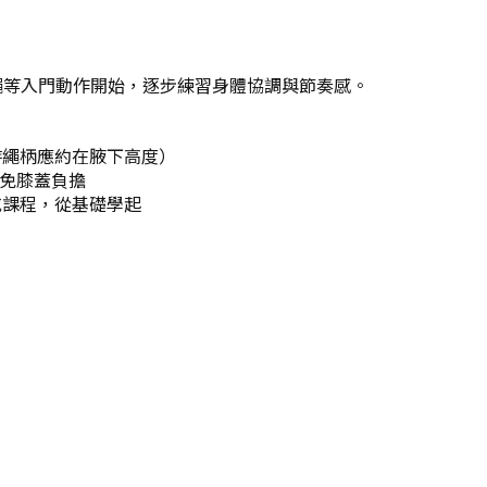
繩等入門動作開始，逐步練習身體協調與節奏感。
時繩柄應約在腋下高度）
避免膝蓋負擔
或課程，從基礎學起