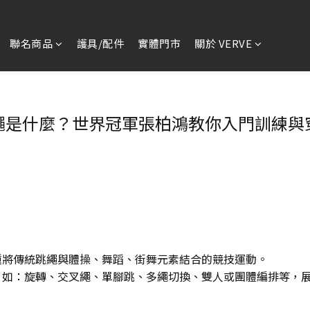
聯名商品
護具/配件
實體門市
關於 VERVE
繩是什麼？世界冠軍張柏鴻教你入門訓練與
pe）是一種將傳統跳繩與體操、舞蹈、街舞元素結合的競技運動。
，如：旋轉、交叉繩、單腳跳、多繩切換、雙人或團體編排等，