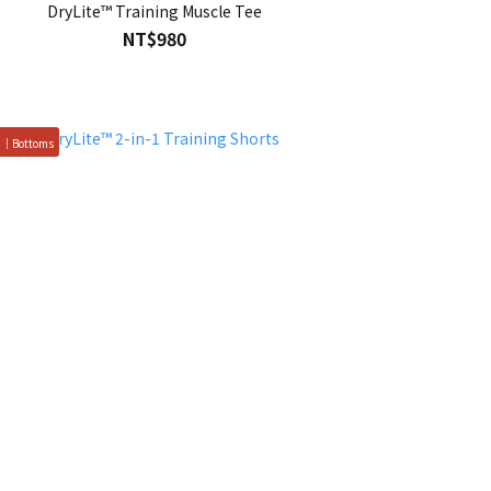
DryLite™ Training Muscle Tee
NT$980
1｜Bottoms