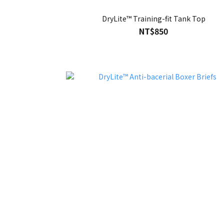
DryLite™ Training-fit Tank Top
NT$850