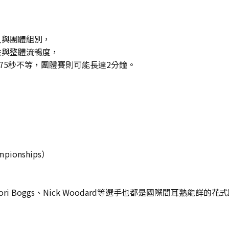
人與團體組別，
性與整體流暢度，
75秒不等，團體賽則可能長達2分鐘。
pionships）
 Boggs、Nick Woodard等選手也都是國際間耳熟能詳的