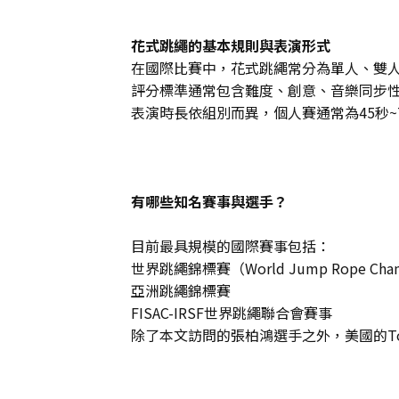
花式跳繩的基本規則與表演形式
在國際比賽中，花式跳繩常分為單人、雙
評分標準通常包含難度、創意、音樂同步
表演時長依組別而異，個人賽通常為45秒~
有哪些知名賽事與選手？
目前最具規模的國際賽事包括：
世界跳繩錦標賽（World Jump Rope Cham
亞洲跳繩錦標賽
FISAC-IRSF世界跳繩聯合會賽事
除了本文訪問的張柏鴻選手之外，美國的Tori