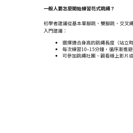
一般人要怎麼開始練習花式跳繩？
初學者建議從基本單腳跳、雙腳跳、交叉
入門建議：
選擇適合身高的跳繩長度（站立
每次練習10–15分鐘，循序漸進
可參加跳繩社團、觀看線上影片