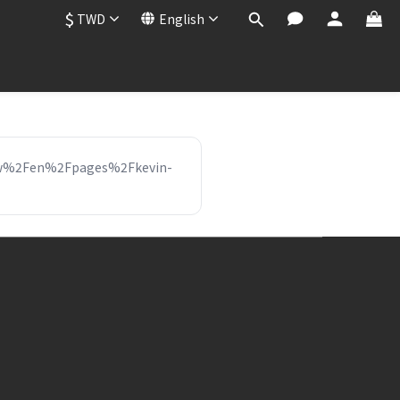
$
TWD
English
tw%2Fen%2Fpages%2Fkevin-