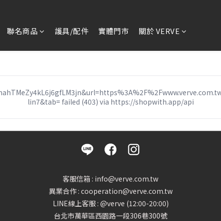
聯名商品
護具/配件
實體門市
關於 VERVE
=amahTMeZy4kL6j6gfLM3jn&url=https%3A%2F%2Fwww.verve.com.
lin7&tab= failed (403) via https://shopwith.app/api
客服信箱 : info@verve.com.tw
異業合作 : cooperation@verve.com.tw
LINE線上客服 : @verve (12:00-20:00)
台北市萬華區西園路一段306巷300號