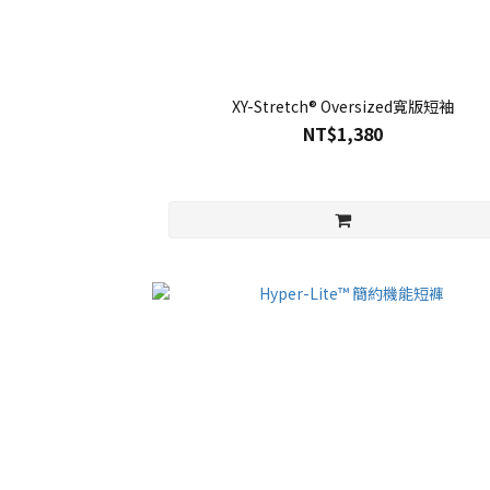
XY-Stretch® Oversized寬版短袖
NT$1,380