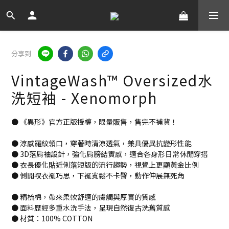
分享到
VintageWash™ Oversized水
洗短袖 - Xenomorph
● 《異形》官方正版授權，限量販售，售完不補貨！
● 涼感羅紋領口，穿著時清涼透氣，兼具優異抗變形性能
● 3D落肩袖設計，強化肩膀結實感，適合各身形日常休閒穿搭
● 衣長優化貼近俐落短版的流行趨勢，視覺上更顯黃金比例
● 側開衩衣襬巧思，下襬寬鬆不卡臀，動作伸展無死角
● 精梳棉，帶來柔軟舒適的膚觸與厚實的質感
● 面料歷經多重水洗手法，呈現自然復古洗舊質感
● 材質：100% COTTON