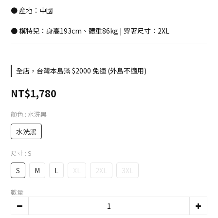
● 產地：中國
● 模特兒：身高193cm、體重86kg | 穿著尺寸：2XL
全店，台灣本島滿 $2000 免運 (外島不適用)
NT$1,780
顏色
: 水洗黑
水洗黑
尺寸
: S
S
M
L
XL
2XL
3XL
數量