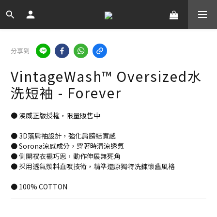
分享到
VintageWash™ Oversized水
洗短袖 - Forever
● 漫威正版授權，限量販售中
● 3D落肩袖設計，強化肩膀結實感
● Sorona涼感成分，穿著時清涼透氣
● 側開衩衣襬巧思，動作伸展無死角
● 採用透氣漿料直噴技術，精準還原獨特洗鍊懷舊風格
● 100% COTTON